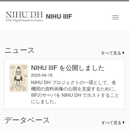
メ
イ
NIHU IIIF
ン
Toggl
コ
naviga
ン
テ
ン
ニュース
ツ
すべて見る
に
移
NIHU IIIF を公開しました
動
2025-04-18
NIHU DH プロジェクトの一環として、各
機関の資料画像の公開を支援するために、
IIIFのサーバを NIHU DH でホストすること
にしました。
データベース
すべて見る